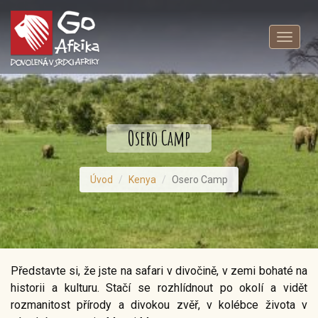
Toggle
navigat
Osero Camp
Úvod
Kenya
Osero Camp
Představte si, že jste na safari v divočině, v zemi bohaté na
historii a kulturu. Stačí se rozhlídnout po okolí a vidět
rozmanitost přírody a divokou zvěř, v kolébce života v