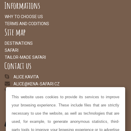
Informations
WHY TO CHOOSE US
TERMS AND CODITIONS
Site map
DESTINATIONS
SAFARI
TAILOR-MADE SAFARI
Contact us
ALICE.KAVITA
ALICE@KENA-SAFARI.CZ
+254 726 625 079
This website uses cookies to provide its services to improve
your browsing experience. These include files that are strictly
necessary to use the website, as well as technologies that are
used, for example, to generate anonymous statistics, third-
party tools to improve your browsing experience or to advertise